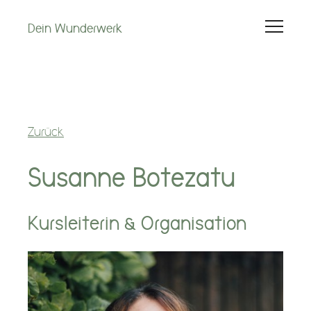
Dein Wunderwerk
Hebammenleistungen
Schwangerschaft
Zurück
Wochenbett
Susanne Botezatu
1. Lebensjahr
Kursleiterin & Organisation
Kinderwunsch
Kurse